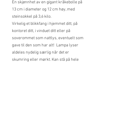
En skjønnhet av en gigant kråkebolle på
13 cm i diameter og 12 cm høy, med
steinsokkel på 3,6 kilo.
Virkelig et blikkfang i hjemmet ditt, på
kontoret ditt, i vinduet ditt eller på
soverommet som nattlys, eventuelt som
gave til den som har alt! Lampa lyser
aldeles nydelig særlig når det er
skumring eller mørkt. Kan stå på hele
døgnet. Bare å nyte.ca 11x12 cm
© 2025 Nyt Lofoten AS
Org.nr.
927044242
Kontakt oss:
post@nytlofoten.no
+47 91136454
/
+47 40452701