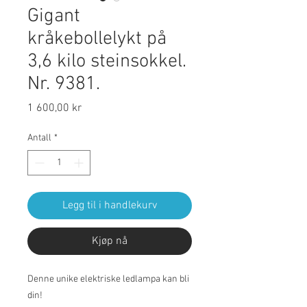
Gigant
kråkebollelykt på
3,6 kilo steinsokkel.
Nr. 9381.
Pris
1 600,00 kr
Antall
*
Legg til i handlekurv
Kjøp nå
Denne unike elektriske ledlampa kan bli
din!