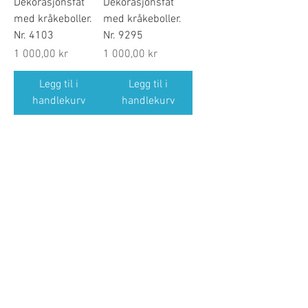
Dekorasjonsfat
Dekorasjonsfat
med kråkeboller.
med kråkeboller.
Nr. 4103
Nr. 9295
Pris
Pris
1 000,00 kr
1 000,00 kr
Legg til i
Legg til i
handlekurv
handlekurv