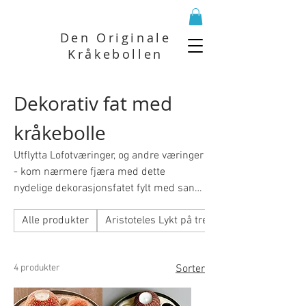
Den Originale
Kråkebollen
Dekorativ fat med
kråkebolle
Utflytta Lofotværinger, og andre væringer
- kom nærmere fjæra med dette
nydelige dekorasjonsfatet fylt med sand
og skjell fra strender i Lofoten, og et
Alle produkter
Aristoteles Lykt på trekube og stein
kråkebollelys som gir en magisk
stemning.
4 produkter
Sorter