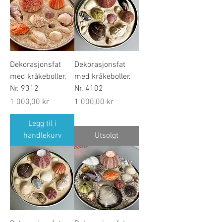
Dekorasjonsfat
Dekorasjonsfat
med kråkeboller.
med kråkeboller.
Nr. 9312
Nr. 4102
Pris
Pris
1 000,00 kr
1 000,00 kr
Legg til i
handlekurv
Utsolgt