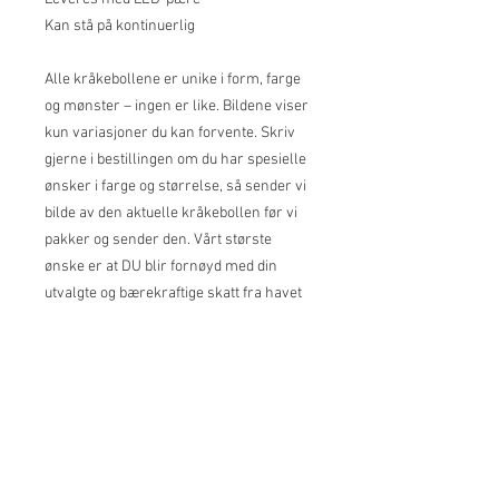
Kan stå på kontinuerlig
Alle kråkebollene er unike i form, farge
og mønster – ingen er like. Bildene viser
kun variasjoner du kan forvente. Skriv
gjerne i bestillingen om du har spesielle
ønsker i farge og størrelse, så sender vi
bilde av den aktuelle kråkebollen før vi
pakker og sender den. Vårt største
ønske er at DU blir fornøyd med din
utvalgte og bærekraftige skatt fra havet
😊
Fra ca 14 cm i diameter
© 2025 nytlofoten.com
Org.nr.
927044242