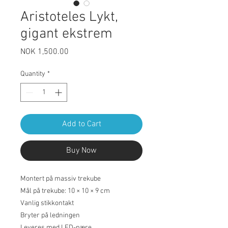
Aristoteles Lykt,
gigant ekstrem
Price
NOK 1,500.00
Quantity
*
Add to Cart
Buy Now
Montert på massiv trekube
Mål på trekube: 10 × 10 × 9 cm
Vanlig stikkontakt
Bryter på ledningen
Leveres med LED-pære